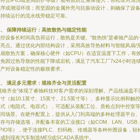
符合IP65或更高防护等级）能有效防止液体侵入，轻松应对清
工序或潮湿环境；而坚固的金属外壳与抗振动设计，则确保了设
在持续运行的流水线旁稳定可靠。
二、 保障持续运行：高效散热与稳定性能
工控设备长时间高负荷运行，散热是关键。“散热快”是睿驰产品的
大亮点。通过优化内部结构设计，采用高效导热材料与智能风扇/
风扇散热方案，确保核心硬件（如CPU）在适宜温度下工作，有
避免因过热导致的性能下降或宕机，满足了汽车工厂7x24小时连
生产对设备稳定性的极致要求。
三、 满足多元需求：规格齐全与灵活配置
“规格齐全”体现了睿驰科技对客户需求的深刻理解。产品线涵盖不
寸（如10.1英寸、15英寸、21.5英寸等）、多种显示比例和触
方式（电阻式、电容式），可适配从装配工位、质检点到中控室
不同场景。在硬件配置上，提供从入门到高端的多种处理器平台
存与存储选项，并配备丰富的工业接口（如COM、LAN、USB
PIO等），便于连接PLC、扫码枪、传感器等各种外围设备，轻
成到现有汽车制造MES或SCADA系统中。